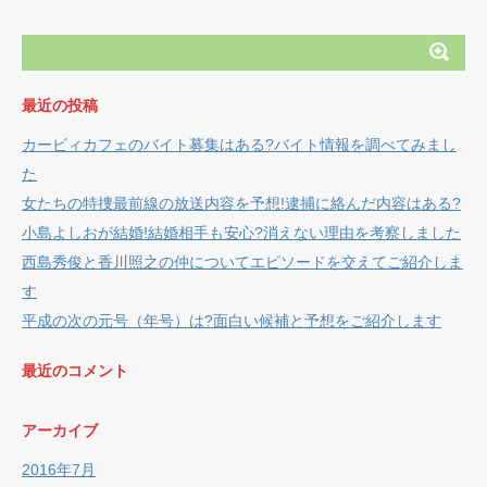
最近の投稿
カービィカフェのバイト募集はある?バイト情報を調べてみまし
た
女たちの特捜最前線の放送内容を予想!逮捕に絡んだ内容はある?
小島よしおが結婚!結婚相手も安心?消えない理由を考察しました
西島秀俊と香川照之の仲についてエピソードを交えてご紹介しま
す
平成の次の元号（年号）は?面白い候補と予想をご紹介します
最近のコメント
アーカイブ
2016年7月