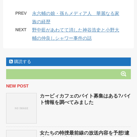
PREV
永六輔の娘・孫もメディア人 華麗なる家
族の経歴
NEXT
野中藍があわてて消した神谷浩史と小野大
輔の仲良しシャワー事件の話
購読する
NEW POST
カービィカフェのバイト募集はある?バイ
ト情報を調べてみました
女たちの特捜最前線の放送内容を予想!逮